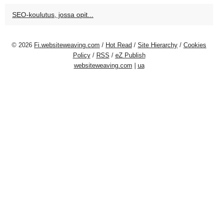
SEO-koulutus, jossa opit...
© 2026
Fi.websiteweaving.com
/
Hot Read
/
Site Hierarchy
/
Cookies
Policy
/
RSS
/
eZ Publish
websiteweaving.com
|
ua